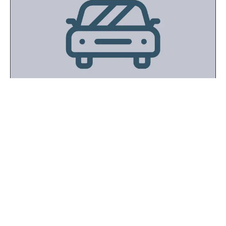
Roller Team Zefiro 295 M
Abs , ASR (kontrola trakcji) , Regulacja wysokosci fotela ,
Centralny zamek
...
2300 cm³
2 km
Diesel
2021 r.
faktura VAT