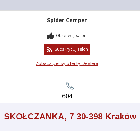
Spider Camper
thumb_up
Obserwuj salon
rss_feed
Subskrybuj salon
Zobacz pełną ofertę Dealera
604
...
Leaflet
+
SKOŁCZANKA, 7 30-398 Kraków
−